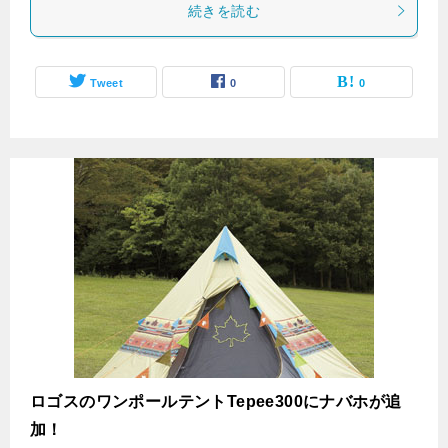
続きを読む
Tweet
0
0
ロゴスのワンポールテントTepee300にナバホが追
加！