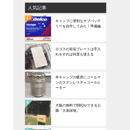
人気記事
キャンプに便利なサブバッテ
リーを自作してみた！準備編
ロゴスの岩塩プレートは手入
れをすれば何度も使える
冬キャンプの暖房にコールマ
ンのステンレスチャコールヒ
ーター
大阪の無料でBBQができる公
園「大泉緑地」