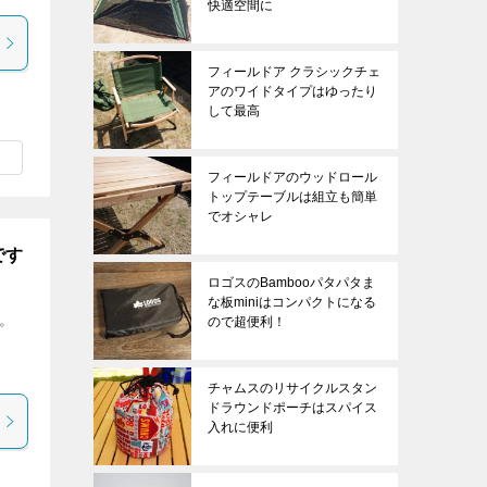
快適空間に
フィールドア クラシックチェ
アのワイドタイプはゆったり
して最高
フィールドアのウッドロール
トップテーブルは組立も簡単
でオシャレ
です
ロゴスのBambooパタパタま
な板miniはコンパクトになる
よ。
ので超便利！
し
チャムスのリサイクルスタン
ドラウンドポーチはスパイス
入れに便利