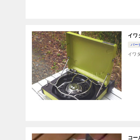
イワ
バー
イワ
コー