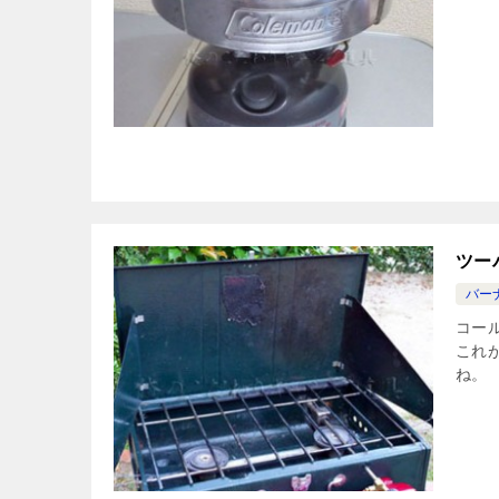
ツー
バー
コー
これ
ね。