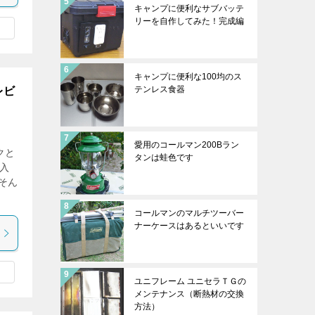
キャンプに便利なサブバッテ
リーを自作してみた！完成編
キャンプに便利な100均のス
テンレス食器
レビ
愛用のコールマン200Bラン
クと
タンは蛙色です
入
そん
コールマンのマルチツーバー
ナーケースはあるといいです
ユニフレーム ユニセラＴＧの
メンテナンス（断熱材の交換
方法）