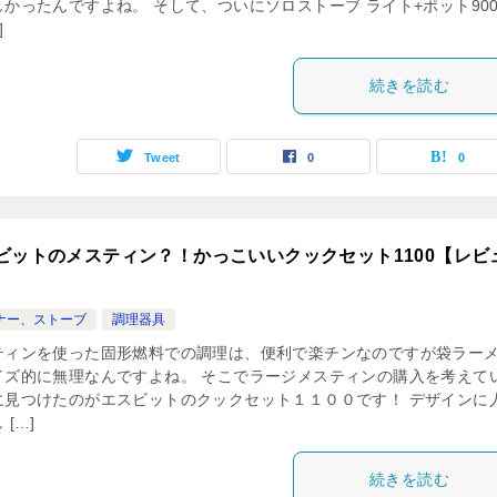
しかったんですよね。 そして、ついにソロストーブ ライト+ポット90
]
続きを読む
Tweet
0
0
ビットのメスティン？！かっこいいクックセット1100【レビ
ナー、ストーブ
調理器具
ティンを使った固形燃料での調理は、便利で楽チンなのですが袋ラー
イズ的に無理なんですよね。 そこでラージメスティンの購入を考えて
に見つけたのがエスビットのクックセット１１００です！ デザインに
 […]
続きを読む