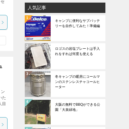
0セ
人気記事
キャンプに便利なサブバッテ
リーを自作してみた！準備編
ロゴスの岩塩プレートは手入
れをすれば何度も使える
ュ
冬キャンプの暖房にコールマ
ンのステンレスチャコールヒ
ーター
メン
いた
人目
大阪の無料でBBQができる公
園「大泉緑地」