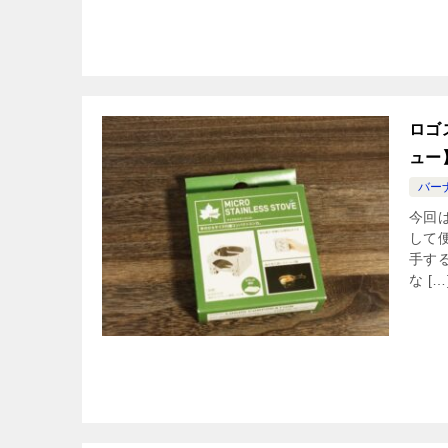
ロゴ
ュー
バー
今回
して
手す
な […