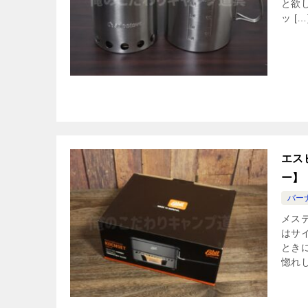
と欲
ッ […
エス
ー】
バー
メス
はサ
とき
惚れし