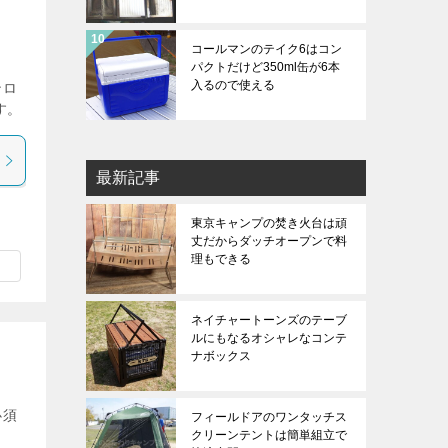
コールマンのテイク6はコン
パクトだけど350ml缶が6本
入るので使える
ンロ
す。
最新記事
東京キャンプの焚き火台は頑
丈だからダッチオープンで料
理もできる
ネイチャートーンズのテーブ
ルにもなるオシャレなコンテ
ナボックス
必須
フィールドアのワンタッチス
クリーンテントは簡単組立で