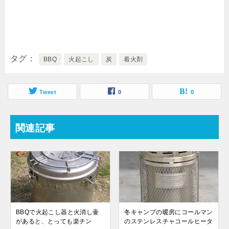
タグ
BBQ
火起こし
炭
着火剤
Tweet
0
0
関連記事
BBQで火起こし器と火消し壷
冬キャンプの暖房にコールマン
があると、とっても楽チン
のステンレスチャコールヒータ