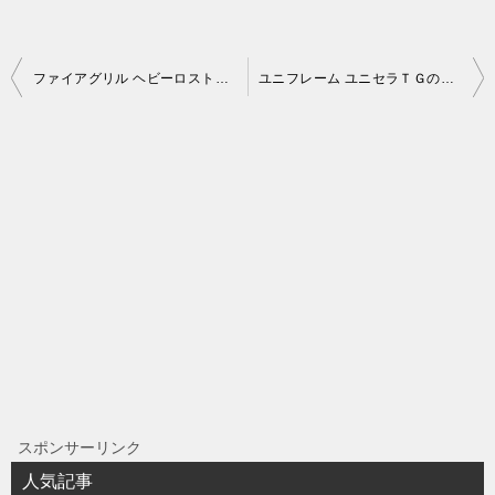
投
ファイアグリル ヘビーロストルは使用頻度が高めのオプションです
ユニフレーム ユニセラＴＧのメンテナンス（断熱材の交換方法）
稿
ナ
ビ
ゲ
ー
シ
ョ
ン
スポンサーリンク
人気記事