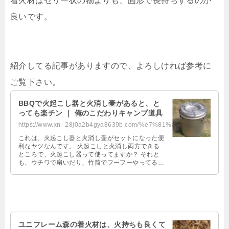
着火材はゼリー状の物よりも、固形で長持ちするのが
良いです。
紹介してる記事がありますので、よろしければ参考に
ご覧下さい。
BBQで火起こし器と火消し壷があると、と
っても楽チン ｜ 俺のこだわりキャンプ道具
https://www.xn--28j0a2b4gya8639b.com/%e7%81%ab%e8%b5%b7%e3%81%93%e3%81%97%e5%...
これは、火起こし器と火消し壷がセットになった便
利なヤツなんです。 火起こしと火消し両方できる
ところで、火起こし器って使ってますか？ それと
も、ウチワで扇いだり、竹筒でフーフーやってるの
ですか？ …
ユニフレーム森の着火材は、火持ちも良くて