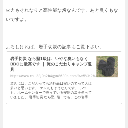
火力もそれなりと高性能な炭なんです。あと臭くもな
いですよ。
よろしければ、岩手切炭の記事もご覧下さい。
岩手切炭 なら堅1級は、いやな臭いもなく
BBQに最高です ｜ 俺のこだわりキャンプ道
具
https://www.xn--28j0a2b4gya8639b.com/%e5%b2%a9%e6%89%8b%e5%88%87%e7%82%ad/
道具には、こだわっても消耗品は安いのでって人は
多いと思います。 ケン丸もそうなんです。 いつ
も、ホームセンターで売っている安物の炭を使って
いました。 岩手切炭 なら堅1級 でも、この岩手切
炭を使ってからは、 …