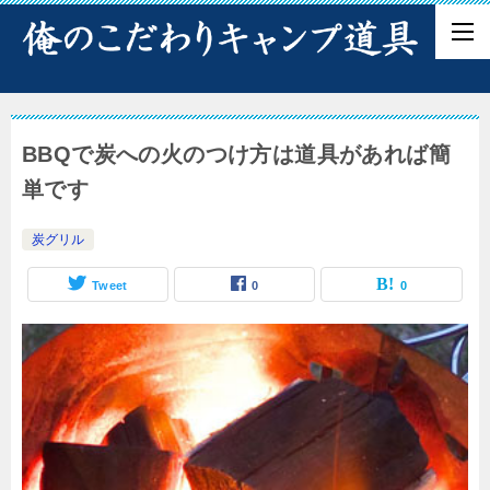
BBQで炭への火のつけ方は道具があれば簡
単です
炭グリル
Tweet
0
0