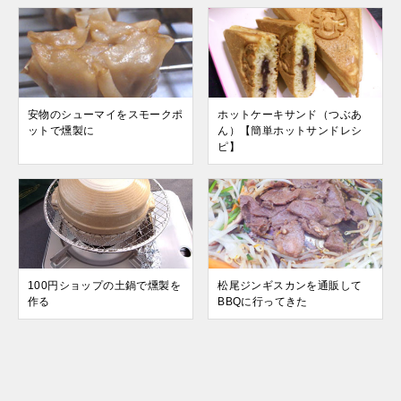
安物のシューマイをスモークポ
ホットケーキサンド（つぶあ
ットで燻製に
ん）【簡単ホットサンドレシ
ピ】
100円ショップの土鍋で燻製を
松尾ジンギスカンを通販して
作る
BBQに行ってきた