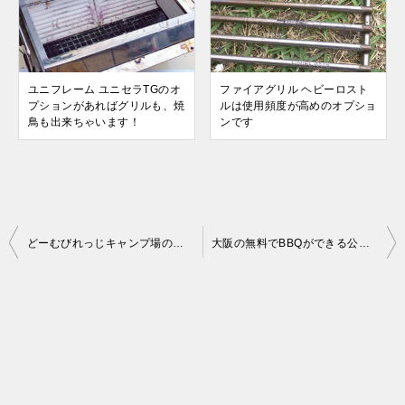
ユニフレーム ユニセラTGのオ
ファイアグリル ヘビーロスト
プションがあればグリルも、焼
ルは使用頻度が高めのオプショ
鳥も出来ちゃいます！
ンです
投
どーむびれっじキャンプ場のロケーションは最高です
大阪の無料でBBQができる公園「浜寺公園」
稿
ナ
ビ
ゲ
ー