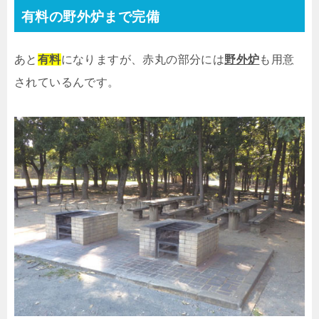
有料の野外炉まで完備
あと
有料
になりますが、赤丸の部分には
野外炉
も用意
されているんです。