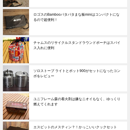
ロゴスのBambooパタパタまな板miniはコンパクトにな
るので超便利！
チャムスのリサイクルスタンドラウンドポーチはスパイ
ス入れに便利
ソロストーブ ライトとポット900がセットになったコン
ボをレビュー
ユニフレーム森の着火剤は嫌なニオイもなく、ゆっくり
燃えてくれます
エスビットのメスティン？！かっこいいクックセット