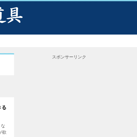
スポンサーリンク
きる
イな
が欲