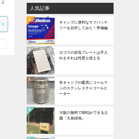
すよ
人気記事
キャンプに便利なサブバッテ
リーを自作してみた！準備編
ロゴスの岩塩プレートは手入
れをすれば何度も使える
冬キャンプの暖房にコールマ
ンのステンレスチャコールヒ
ーター
大阪の無料でBBQができる公
園「大泉緑地」