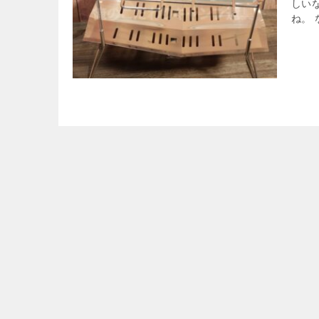
しい
ね。 な