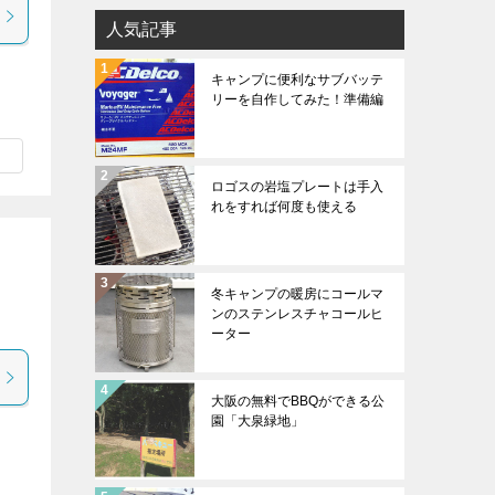
人気記事
キャンプに便利なサブバッテ
リーを自作してみた！準備編
ロゴスの岩塩プレートは手入
れをすれば何度も使える
冬キャンプの暖房にコールマ
ンのステンレスチャコールヒ
ーター
大阪の無料でBBQができる公
園「大泉緑地」