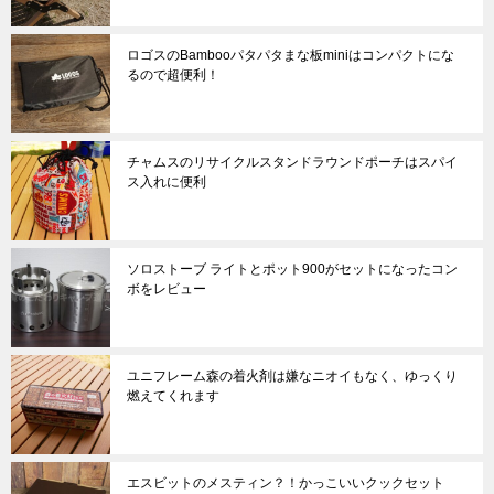
ロゴスのBambooパタパタまな板miniはコンパクトにな
るので超便利！
チャムスのリサイクルスタンドラウンドポーチはスパイ
ス入れに便利
ソロストーブ ライトとポット900がセットになったコン
ボをレビュー
ユニフレーム森の着火剤は嫌なニオイもなく、ゆっくり
燃えてくれます
エスビットのメスティン？！かっこいいクックセット