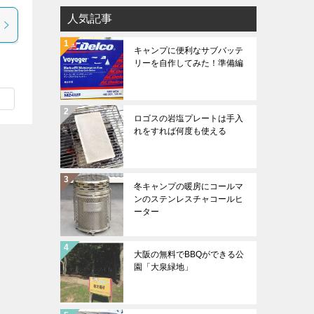
人気記事
キャンプに便利なサブバッテ
リーを自作してみた！準備編
ロゴスの岩塩プレートは手入
れをすれば何度も使える
冬キャンプの暖房にコールマ
ンのステンレスチャコールヒ
ーター
大阪の無料でBBQができる公
園「大泉緑地」