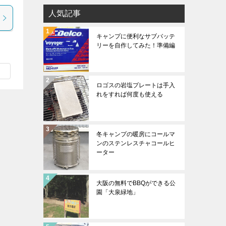
人気記事
キャンプに便利なサブバッテ
リーを自作してみた！準備編
ロゴスの岩塩プレートは手入
れをすれば何度も使える
冬キャンプの暖房にコールマ
ンのステンレスチャコールヒ
ーター
大阪の無料でBBQができる公
園「大泉緑地」