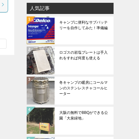
人気記事
キャンプに便利なサブバッテ
リーを自作してみた！準備編
ロゴスの岩塩プレートは手入
れをすれば何度も使える
冬キャンプの暖房にコールマ
ンのステンレスチャコールヒ
ーター
大阪の無料でBBQができる公
園「大泉緑地」