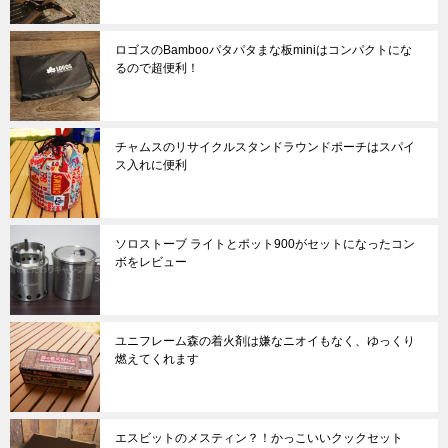
ロゴスのBambooパタパタまな板miniはコンパクトにな
るので超便利！
チャムスのリサイクルスタンドラウンドポーチはスパイ
ス入れに便利
ソロストーブ ライトとポット900がセットになったコン
ボをレビュー
ユニフレーム森の着火剤は嫌なニオイもなく、ゆっくり
燃えてくれます
エスビットのメスティン？！かっこいいクックセット