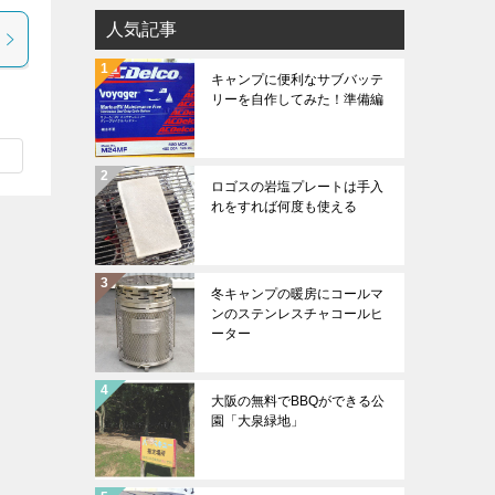
人気記事
キャンプに便利なサブバッテ
リーを自作してみた！準備編
ロゴスの岩塩プレートは手入
れをすれば何度も使える
冬キャンプの暖房にコールマ
ンのステンレスチャコールヒ
ーター
大阪の無料でBBQができる公
園「大泉緑地」