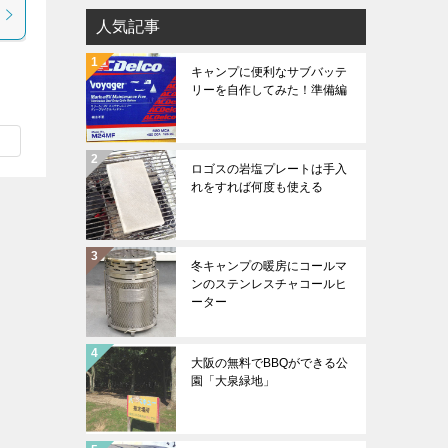
人気記事
キャンプに便利なサブバッテ
リーを自作してみた！準備編
ロゴスの岩塩プレートは手入
れをすれば何度も使える
冬キャンプの暖房にコールマ
ンのステンレスチャコールヒ
ーター
大阪の無料でBBQができる公
園「大泉緑地」