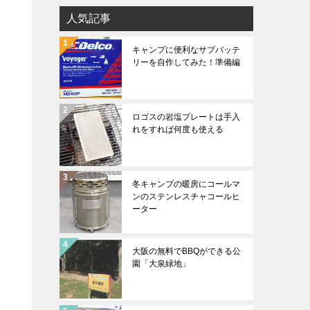
人気記事
キャンプに便利なサブバッテ
リーを自作してみた！準備編
ロゴスの岩塩プレートは手入
れをすれば何度も使える
冬キャンプの暖房にコールマ
ンのステンレスチャコールヒ
ーター
大阪の無料でBBQができる公
園「大泉緑地」