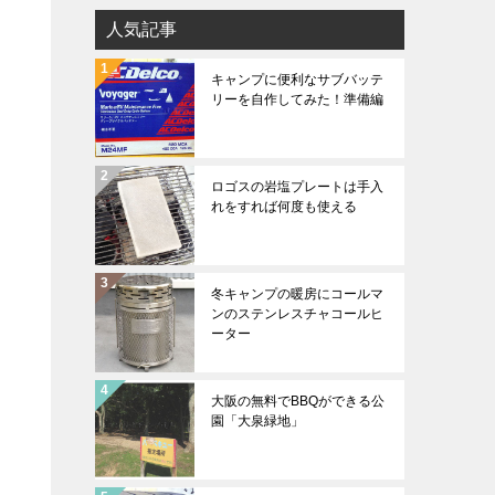
人気記事
キャンプに便利なサブバッテ
リーを自作してみた！準備編
ロゴスの岩塩プレートは手入
れをすれば何度も使える
冬キャンプの暖房にコールマ
ンのステンレスチャコールヒ
ーター
大阪の無料でBBQができる公
園「大泉緑地」