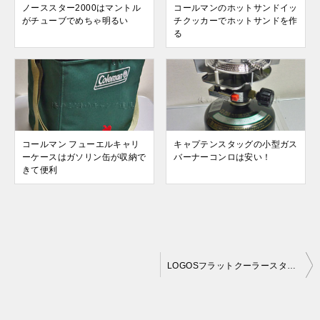
ノーススター2000はマントル
コールマンのホットサンドイッ
がチューブでめちゃ明るい
チクッカーでホットサンドを作
る
コールマン フューエルキャリ
キャプテンスタッグの小型ガス
ーケースはガソリン缶が収納で
バーナーコンロは安い！
きて便利
投
LOGOSフラットクーラースタンドの高さがちょうどいい
稿
ナ