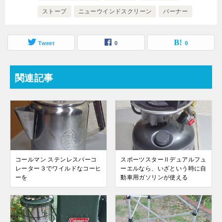
ストーブ
ニューウインドスクリーン
バーナー
Tweet
0
0
関連記事
コールマン ステンレスパーコ
スポーツスターⅡデュアルフュ
レーター３でワイルドなコーヒ
ーエルなら、いざという時に自
ーを
動車用ガソリンが使える