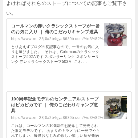
よければそれらのストーブについての記事もご覧下さ
い。
コールマンの赤いクラシックストーブが一番
のお気に入り ｜ 俺のこだわりキャンプ道具
https://www.xn--28j0a2b4gya8639b.com/%e3%82%af%e3%83%a9%e3%82%b7%e3%83%83%e3%...
とりあえずブログの初記事なので、一番のお気に入
りを選びました。 それは、Colemanのクラシック
ストーブ502Aです スポンサーリンク スポンサーリ
ンク 赤いクラシックストーブ502A これ …
100周年記念モデルのセンテニアルストーブ
はピカピカです ｜ 俺のこだわりキャンプ道
具
https://www.xn--28j0a2b4gya8639b.com/%e3%82%bb%e3%83%b3%e3%83%86%e3%83%8b%e3%...
これは、コールマンの100周年を記念して発売され
た限定モデルです。 あまりのキラメキに一発でやら
れてしまい、毎度おなじみの欲しい欲しい病が発病