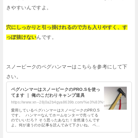
きやすいんですよ。
穴にしっかりと引っ掛けれるので力も入りやすく、す
っぽ抜けない
んです。
スノーピークのペグハンマーはこちらを参考にして下
さい。
ペグハンマーはスノーピークのPRO.Sを使っ
てます ｜ 俺のこだわりキャンプ道具
https://www.xn--28j0a2b4gya8639b.com/%e3%83%9a%e3%82%b0%e3%83%8f%e3%83%b3%e3%...
愛用しているペグハンマーはスノーピークのPRO.S
です。 ハンマーなんてホームセンターで売ってる
のでいいだろ？ そう思ったあなた！全然違うんです
よ。何が違うのか記事を読んでみて下さいね。 ペグ
ハンマーPRO …