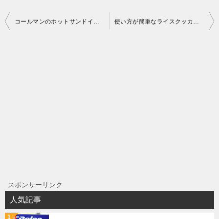
投
コールマンのホットサンドイッチクッカーでホットサンドを作る
使い方が簡単なライスクッカーDXミニでご飯を炊いてみた
稿
ナ
ビ
ゲ
ー
シ
ョ
ン
スポンサーリンク
人気記事