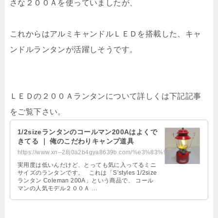
さな２００Ａを使っていましたが、
これからはアルミキャンドルＬＥＤを搭載した、キャ
ンドルランタンが活躍しそうです。
ＬＥＤの２００Ａランタンについて詳しくは下記記事
をご覧下さい。
1/2sizeランタンのコールマン200Aはよくで
きてる ｜ 俺のこだわりキャンプ道具
https://www.xn--28j0a2b4gya8639b.com/%e3%83%9f%e3%83%8b%e3%83%a9%e3%83%b3%e3%...
実用度は低いんだけど、とっても気に入ってるミニ
サイズのランタンです。 これは「S’styles 1/2size
ランタン Coleman 200A」という商品で、 コール
マンの人気モデル２００Ａ …